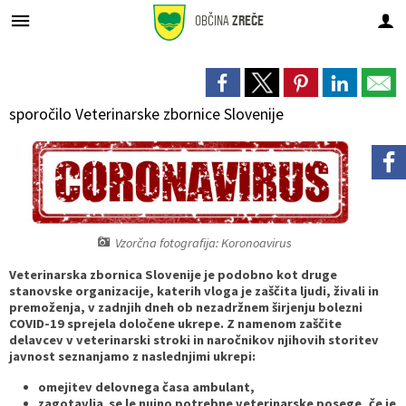
OBČINA
ZREČE
Za pričetek iskanja kliknite na puščico >
Prostorsko načrtovanje
GOSP. JAVNE SLUŽBE
OBČINSKA UPRAVA
URADNE OBJAVE
ORGANI OBČINE
Občinski svet
Pristojnosti
DEDIŠČINA
LOKALNO
Vodovod
OBČINA
sporočilo Veterinarske zbornice Slovenije
O občini Zreče
Župan
Pristojnosti
Organigram uprave
Premoženjskopravne in splošne zadeve
Novice in obvestila
Novice in obvestila
DEDIŠČINA
Naravna
Vodovod
Osnovni podatki
Simboli občine
Podžupan
Člani
Direktorica občinske uprave
Gospodarske in stanovanjske zadeve
Javni razpisi in objave
Občinski prostorski plan (OPP)
Lokalni utrip
Tehniška
Kanalizacija
Analize pitne vode
Prijateljska mesta
Občinski svet
Seje
Pristojnosti
Negospodarske zadeve
Javna naročila
Občinski prostorski načrt (OPN)
Dogodki v občini
Sakralna
Ravnanje z odpadki
Letna poročila o pitni vodi
Vzorčna fotografija: Koronoavirus
Politične stranke
Nadzorni odbor
Seznam uradnih oseb
Javne finance in proračun
Prostorsko načrtovanje
Občinski podrobni prostorski načrti (OPPN)
Zapore cest
Etnološka
Cestno gospodarstvo
Veterinarska zbornica Slovenije je podobno kot druge
stanovske organizacije, katerih vloga je zaščita ljudi, živali in
Prejemniki priznanj
Občinska volilna komisija
Zaposleni v občinski upravi
Okolje in prostor
Proračun občine
Lokacijske preveritve
Občinski časopis
Knjige o Zrečah
Pokopališče
premoženja, v zadnjih dneh ob nezadržnem širjenju bolezni
COVID-19 sprejela določene ukrepe. Z namenom zaščite
delavcev v veterinarski stroki in naročnikov njihovih storitev
Krajevne skupnosti
Delovna telesa
Skupna občinska uprava
Premoženje Občine Zreče
Pomembne številke
Urejanje javnih površin
javnost seznanjamo z naslednjimi ukrepi:
Upravni postopki
Zaščita in reševanje-Štab CZ
Vloge in obrazci
Projekti
Javni zavodi
Javna razsvetljava
omejitev delovnega časa ambulant,
zagotavlja se le nujno potrebne veterinarske posege, če je