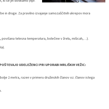
ki se jih dotikamo (npr.
be in druge. Za pravilno izvajanje samozaščitnih ukrepov mora
je, povišana telesna temperatura, bolečine v žrelu, mišicah,…).
la).
 UPOŠTEVAJO UDELEŽENCI PRI UPORABI MRLIŠKIH VEŽIC
:
olje 2 metra, razen v primeru družinskih članov oz. članov istega
o.