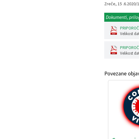
Zreče, 15
Dokumenti, prilo
PRIPOROČI
Velikost da
PRIPOROČI
Velikost da
Povezane obja