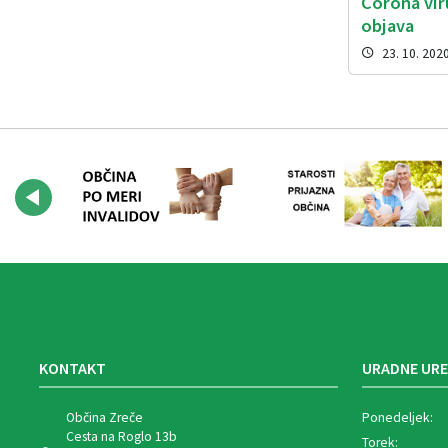
Corona vir
objava
23. 10. 202
KONTAKT
URADNE URE
Občina Zreče
Ponedeljek:
Cesta na Roglo 13b
Torek: