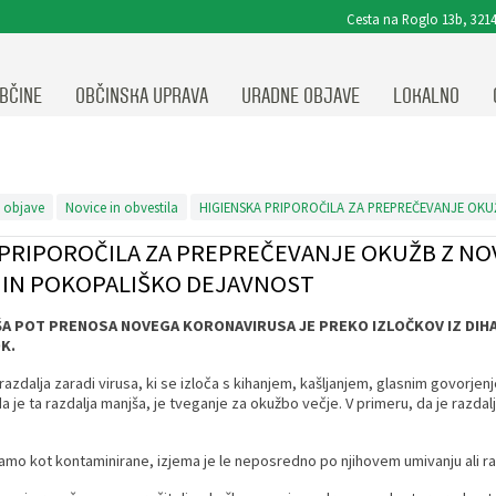
Cesta na Roglo 13b, 3214
BČINE
OBČINSKA UPRAVA
URADNE OBJAVE
LOKALNO
 objave
Novice in obvestila
 PRIPOROČILA ZA PREPREČEVANJE OKUŽB Z NO
IN POKOPALIŠKO DEJAVNOST
ja
 POT PRENOSA NOVEGA KORONAVIRUSA JE PREKO IZLOČKOV IZ DIHA
K.
dalja zaradi virusa, ki se izloča s kihanjem, kašljanjem, glasnim govorjenje
a je ta razdalja manjša, je tveganje za okužbo večje. V primeru, da je razdalj
o kot kontaminirane, izjema je le neposredno po njihovem umivanju ali ra