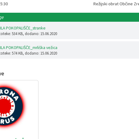
 .6.2020/15:30 Režijski obrat Občine Zre
ge
LA POKOPALIŠČE_stranke
toteke: 534 KB
, dodano: 15.06.2020
LA POKOPALIŠČE_mrliška vežica
toteke: 574 KB
, dodano: 15.06.2020
ve