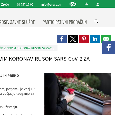
 Zreče
03 757 17 00
info@zrece.eu
GOSP. JAVNE SLUŽBE
PARTICIPATIVNI PRORAČUN
HIGIENSKA PRIPOROČILA ZA PREPREČEVANJE OKUŽB Z NOVIM KORONAVIRUSOM SARS-CoV-2 ZA POGREBNO IN POKOPALIŠKO DEJAVNOST
VIM KORONAVIRUSOM SARS-CoV-2 ZA
L IN PREKO
m, petjem... je vsaj 1,5
a večja, je tveganje za
zkuževanju.