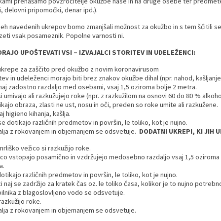
ami prenašamo povzročitelje okužbe nase in na druge osebe ter predmete, 
ji, delovni pripomočki, denar ipd.).
h navedenih ukrepov bomo zmanjšali možnost za okužbo in s tem ščitili se
eti vsak posameznik. Popolne varnosti ni.
MORAJO UPOŠTEVATI VSI – IZVAJALCI STORITEV IN UDELEŽENCI:
ukrepe za zaščito pred okužbo z novim koronavirusom
ritev in udeleženci morajo biti brez znakov okužbe dihal (npr. nahod, kašljan
naj zadostno razdaljo med osebami, vsaj 1,5 oziroma bolje 2 metra.
i umivajo ali razkužujejo roke (npr. z razkužilom na osnovi 60 do 80 % alkoho
ikajo obraza, zlasti ne ust, nosu in oči, preden so roke umite ali razkužene.
 higieno kihanja, kašlja.
e dotikajo različnih predmetov in površin, le toliko, kot je nujno.
alja z rokovanjem in objemanjem se odsvetuje.
DODATNI UKREPI, KI JIH
rliško vežico si razkužijo roke.
ico vstopajo posamično in vzdržujejo medosebno razdaljo vsaj 1,5 oziroma b
a.
tikajo različnih predmetov in površin, le toliko, kot je nujno.
ci naj se zadržijo za kratek čas oz. le toliko časa, kolikor je to nujno potrebn
lnika z blagoslovljeno vodo se odsvetuje.
razkužijo roke.
alja z rokovanjem in objemanjem se odsvetuje.