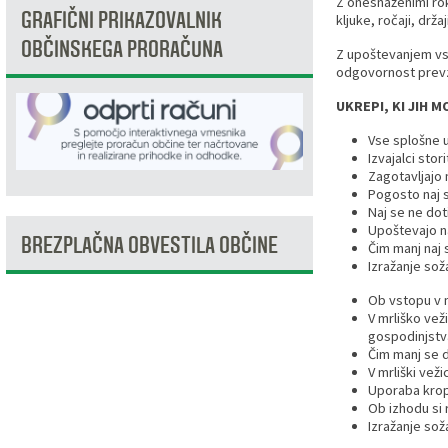
Z onesnaženimi rok
GRAFIČNI PRIKAZOVALNIK
kljuke, ročaji, drža
Razvojni programi
Predstavniki občine v svetih zavodov
Prijave in pobude
Splošni akti občine
Delovni čas zdravnikov
Ceniki
OBČINSKEGA PRORAČUNA
Z upoštevanjem vse
odgovornost prevz
Kronologija občine
Informacije javnega značaja
Društva
UKREPI, KI JIH 
Fotogalerija
Lokalne volitve
Lokacije defibrilatorjev
Vse splošne 
Izvajalci sto
Zagotavljajo 
Vizitka
Varuhov kotiček
Pogosto naj s
Naj se ne dot
Upoštevajo naj
BREZPLAČNA OBVESTILA OBČINE
Čim manj naj s
Izražanje sož
Ob vstopu v m
V mrliško vež
gospodinjstv
Čim manj se do
V mrliški veži
Uporaba kropi
Ob izhodu si 
Izražanje sož