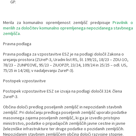
GP.
Merila za komunalno opremljenost zemljišč predpisuje
Pravilnik o
merilih za določitev komunalno opremljenega nepozidanega stavbnega
zemljišča
.
Pravna podlaga
Pravna podlaga za vzpostavitve ESZ je na podlagi določil Zakona o
urejanju prostora (ZUreP-3, Uradni list RS, št. 199/21, 18/23 – ZDU-1O,
78/23 – ZUNPEOVE, 95/23 – ZIUOPZP, 23/24, 109/24 in 25/25 – odl. US,
75/25 in 14/26); v nadaljevanju ZureP-3).
Postopek vzpostavitve
Postopek vzpostavitve ESZ se izvaja na podlagi določil 324. člena
ZureP-3.
Občina določi predlog poseljenih zemljišč in nepozidanih stavbnih
zemljišč. Pri določanju predloga poseljenih zemljišč uporabi podatke
masovnega zajema poseljenih zemljišč, ki ga je izvedlo pristojno
ministrstvo, podatke o pripadajočih zemljiščih javne cestne in javne
železniške infrastrukture ter druge podatke o pozidanih zemljiščih.
Nepozidanim stavbnim zemljiščem občina določi razvojne stopnje.