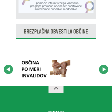
BREZPLAČNA OBVESTILA OBČINE