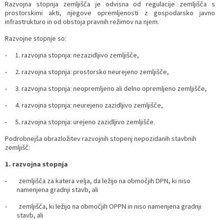
Razvojna stopnja zemljišča je odvisna od regulacije zemljišča s
prostorskimi akti, njegove opremljenosti z gospodarsko javno
infrastrukturo in od obstoja pravnih režimov na njem.
Razvojne stopnje so:
- 1. razvojna stopnja: nezazidljivo zemljišče,
- 2. razvojna stopnja: prostorsko neurejeno zemljišče,
- 3. razvojna stopnja: neopremljeno ali delno opremljeno zemljišče,
- 4. razvojna stopnja: neurejeno zazidljivo zemljišče,
- 5. razvojna stopnja: urejeno zazidljivo zemljišče.
Podrobnejša obrazložitev razvojnih stopenj nepozidanih stavbnih
zemljišč:
1. razvojna stopnja
- zemljišča za katera velja, da ležijo na območjih DPN, ki niso
namenjena gradnji stavb, ali
- zemljišča, ki ležijo na območjih OPPN in niso namenjena gradnji
stavb, ali