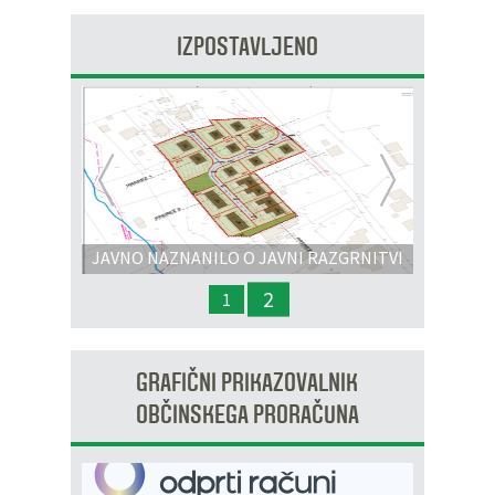
IZPOSTAVLJENO
Prejšnja
Nasl
JAVNO NAZNANILO O JAVNI RAZGRNITVI
IN JAVNI OBRAVNAVI - OPPN na območju
2
1
OP8/009 – stanovanjsko območje Dobrava 3
GRAFIČNI PRIKAZOVALNIK
OBČINSKEGA PRORAČUNA