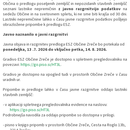
Občina o predlogu poseljenih zemljišč in nepozidanih stavbnih zemljišč
seznani lastnike nepremičnin
z javno razgrnitvijo podatkov
na
sedežu Občine in na svetovnem spletu, ki ne sme biti krajša od 30 dni.
Lastniki nepremičnine lahko v času javne razgrnitve podatkov pošljejo
obrazložene pripombe k predlogu ESZ.
Javno naznanilo o javni razgrnitvi
Javna objava in razgrnitev predloga ESZ Občine Zreče bo potekala od
ponedeljka, 13 .7. 2026 do vključno petka, 14. 8. 2026.
Gradivo ESZ Občine Zreče je dostopno v spletnem pregledovalniku na
povezavi:
https://go.piso.si/HT3L
.
Gradivo je dostopno na vpogled tudi v prostorih Občine Zreče v času
uradnih ur.
Pripombe in predloge lahko v času javne razgrnitve oddajo lastniki
stavbnih zemljišč:
- v aplikaciji spletnega pregledovalnika evidence na naslovu:
https://go.piso.si/HT3L
Podrobnejša navodila za oddajo pripombe so dostopna v prilogi.
- pisno v knjigo pripomb v prostorih Občine Zreče, Cesta na Roglo 13b,