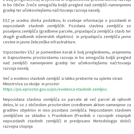
in bo Občini Zreče omogočila boljši pregled nad zemljišči namenjenimi
Razvojni programi
Predstavniki občine v svetih zavodov
Prijave in pobude
Splošni akti občine
Delovni čas zdravnikov
Ceniki
gradnji ter učinkovitejšemu načrtovanju razvoja naselij.
ESZ je uradna zbirka podatkov, ki vsebuje informacije o pozidanih in
Kronologija občine
Informacije javnega značaja
Društva
nepozidanih stavbnih zemljiščih. Pozidana stavbna zemljišča so
poseljena zemljišča (gradbene parcele, pripadajoča zemljišča stavb ter
drugih gradbenih inženirskih objektov) in pripadajoča zemljišča javne
Fotogalerija
Lokalne volitve
Lokacije defibrilatorjev
cestne in javne železniške infrastrukture.
Vzpostavitev ESZ je pomemben korak k bolj preglednemu, urejenemu
Vizitka
Varuhov kotiček
in trajnostnemu prostorskemu razvoju in bo omogočila boljši pregled
nad zemljišči namenjenimi gradnji ter učinkovitejšemu načrtovanju
razvoja naselij.
Več o evidenci stavbnih zemljišč si lahko preberite na spletni strani
Ministrstva za okolje in prostor:
https://pis.eprostor.gov.si/pis/evidenca-stavbnih-zemljisc.
Nepozidana stavbna zemljišča so parcele ali več parcel ali njihovih
delov, ki so z občinskim prostorskim izvedbenim aktom namenjene za
graditev objektov in niso pozidana zemljišča. Nepozidanim stavbnim
zemljiščem se skladno s Pravilnikom (Pravilnik o razvojnih stopnjah
nepozidanih stavbnih zemljišč) in predpisano Metodologijo določi
razvojna stopnja.